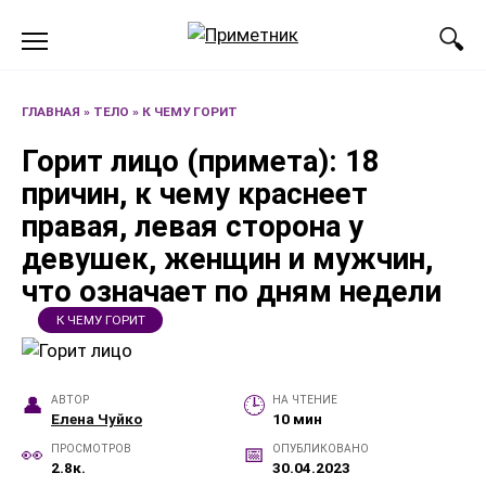
Перейти
к
содержанию
ГЛАВНАЯ
»
ТЕЛО
»
К ЧЕМУ ГОРИТ
Горит лицо (примета): 18
причин, к чему краснеет
правая, левая сторона у
девушек, женщин и мужчин,
что означает по дням недели
К ЧЕМУ ГОРИТ
АВТОР
НА ЧТЕНИЕ
Елена Чуйко
10 мин
ПРОСМОТРОВ
ОПУБЛИКОВАНО
2.8к.
30.04.2023