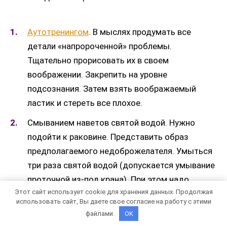
Аутотренингом
. В мыслях продумать все
детали «напророченной» проблемы.
Тщательно прорисовать их в своем
воображении. Закрепить на уровне
подсознания. Затем взять воображаемый
ластик и стереть все плохое.
Смыванием наветов святой водой. Нужно
подойти к раковине. Представить образ
предполагаемого недоброжелателя. Умыться
три раза святой водой (допускается умывание
проточной из-под крана). При этом надо
Этот сайт использует cookie для хранения данных. Продолжая
постоянно думать о том, кто вредит. Если
использовать сайт, Вы даете свое согласие на работу с этими
наветы смыты, чувство жжения тут же
файлами.
OK
пройдет.