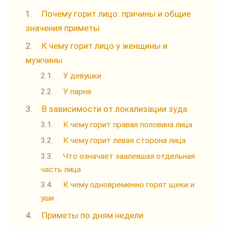
Почему горит лицо: причины и общие
значения приметы
К чему горит лицо у женщины и
мужчины
У девушки
У парня
В зависимости от локализации зуда
К чему горит правая половина лица
К чему горит левая сторона лица
Что означает заалевшая отдельная
часть лица
К чему одновременно горят щеки и
уши
Приметы по дням недели