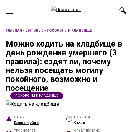
Перейти
к
содержанию
ГЛАВНАЯ
»
БЫТОВЫЕ
»
ПОХОРОНЫ И КЛАДБИЩЕ
Можно ходить на кладбище в
день рождения умершего (3
правила): ездят ли, почему
нельзя посещать могилу
покойного, возможно и
посещение
ПОХОРОНЫ И КЛАДБИЩЕ
АВТОР
НА ЧТЕНИЕ
Елена Чуйко
9 мин
ПРОСМОТРОВ
ОПУБЛИКОВАНО