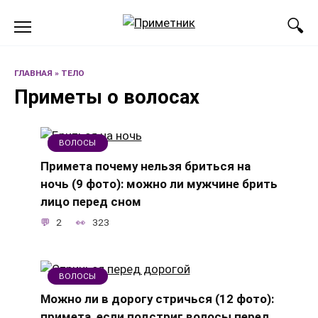
Перейти
к
содержанию
ГЛАВНАЯ
»
ТЕЛО
Приметы о волосах
ВОЛОСЫ
Примета почему нельзя бриться на
ночь (9 фото): можно ли мужчине брить
лицо перед сном
2
323
ВОЛОСЫ
Можно ли в дорогу стричься (12 фото):
примета, если подстриг волосы перед