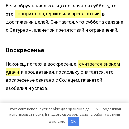
Если обручальное кольцо потеряно в субботу, то
это
говорит о задержке или препятствии
в
достижении целей. Считается, что суббота связана
с Сатурном, планетой препятствий и ограничений.
Воскресенье
Наконец, потеря в воскресенье,
считается знаком
удачи
и процветания, поскольку считается, что
воскресенье связано с Солнцем, планетой
изобилия и успеха.
Как помочь кольцу найтись
Этот сайт использует cookie для хранения данных. Продолжая
использовать сайт, Вы даете свое согласие на работу с этими
файлами.
OK
Потеря обручального кольца
может стать