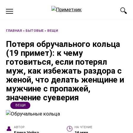
Перейти
к
содержанию
ГЛАВНАЯ
»
БЫТОВЫЕ
»
ВЕЩИ
Потеря обручального кольца
(19 примет): к чему
готовиться, если потерял
муж, как избежать раздора с
женой, что делать женщине и
мужчине с пропажей,
значение суеверия
ВЕЩИ
АВТОР
НА ЧТЕНИЕ
Елена Чуйко
16 мин