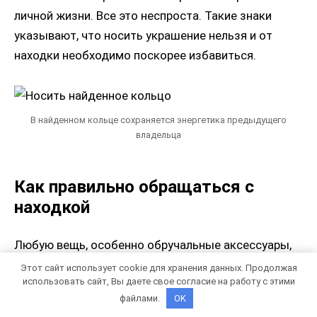
личной жизни. Все это неспроста. Такие знаки
указывают, что носить украшение нельзя и от
находки необходимо поскорее избавиться.
В найденном кольце сохраняется энергетика предыдущего
владельца
Как правильно обращаться с
находкой
Любую вещь, особенно обручальные аксессуары,
нужно чистить от сохранившейся на них
Этот сайт использует cookie для хранения данных. Продолжая
использовать сайт, Вы даете свое согласие на работу с этими
энергетики предыдущего владельца. Делается это
файлами.
OK
следующим способом: