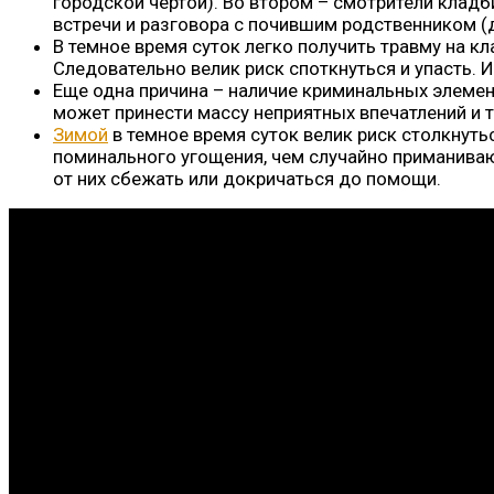
городской чертой). Во втором – смотрители клад
встречи и разговора с почившим родственником (д
В темное время суток легко получить травму на
Следовательно велик риск споткнуться и упасть. 
Еще одна причина – наличие криминальных элемент
может принести массу неприятных впечатлений и 
Зимой
в темное время суток велик риск столкнутьс
поминального угощения, чем случайно приманиваю
от них сбежать или докричаться до помощи.