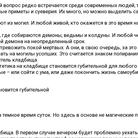
й вопрос редко встречается среди современных людей, 
ые приметы и суеверия. Их много, но можно выделить с
ют из могил. И любой живой, кто окажется в это время н
, где собираются демоны, ведьмы и колдуны. И любой че
ой демона на неопределенный срок.
тревожить покой мертвых. А они, в свою очередь, за эт
пать на могилы усопших. Это считается знаком попирани
итель кладбища.
гетика на кладбище становится губительной для любого
ные – или сойти с ума, или даже покончить жизнь самоуб
новится губительной
темное время суток. Но здесь в основе не магические п
бища. В первом случае вечером будет проблемно уехать