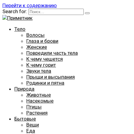
Перейти к содержанию
Search for:
Тело
Волосы
Глаза и брови
Женские
Повредили часть тела
К чему чешется
К чему горит
Звуки тела
Прыщи и высыпания
Родинки и пятна
Природа
Животные
Насекомые
Птицы
Растения
Бытовые
Вещи
Еда