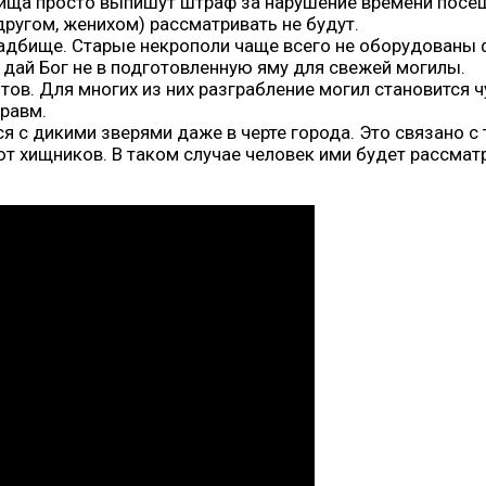
бища просто выпишут штраф за нарушение времени посе
ругом, женихом) рассматривать не будут.
 кладбище. Старые некрополи чаще всего не оборудован
И дай Бог не в подготовленную яму для свежей могилы.
ов. Для многих из них разграбление могил становится ч
травм.
я с дикими зверями даже в черте города. Это связано с 
т хищников. В таком случае человек ими будет рассматр