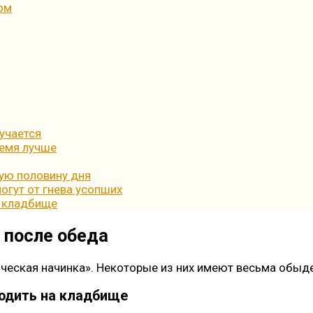
ом
лучается
ремя лучше
ую половину дня
огут от гнева усопших
а кладбище
 после обеда
гическая начинка». Некоторые из них имеют весьма обыд
ходить на кладбище