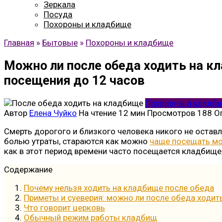
Зеркала
Посуда
Похороны и кладбище
Главная
»
Бытовые
»
Похороны и кладбище
Можно ли после обеда ходить на кл
посещения до 12 часов
Похороны и кладб
Автор
Елена Чуйко
На чтение
12 мин
Просмотров
188
О
Смерть дорогого и близкого человека никого не остав
болью утраты, стараются как можно
чаще посещать мо
как в этот период времени часто посещается кладбище,
Содержание
Почему нельзя ходить на кладбище после обеда
Приметы и суеверия: можно ли после обеда ходит
Что говорит церковь
Обычный режим работы кладбищ