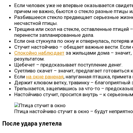
Если человек уже не впервые оказывается свидете
причем не важно, бьются о стекло разные птицы ил
Разбившееся стекло предвещает серьезные жизнен
несчастной птицы.
Трещина или скол на стекле, оставленные птицей 
перенести запланированные дела.
Если она стукнула по окну и отвернулась, потеряв
Стучит настойчиво – обещает важные вести. Если 
Спокойно наблюдает
за жильцами дома – значит, 
результатом.
Щебечет – предсказывает поступление денег.
Суетливо скачет – значит, предлагает готовиться к
Если
на окне раненая
, напуганная пташка, примет
Держит клювом ветку, травинку – благоприятный з
Трепыхается, зацепившись за что-то – предсказы
Настойчиво стучит, просится внутрь – к серьезны
Птица настойчиво стучит в окно – будут неприятн
После удара улетела