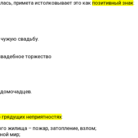
ылась, примета истолковывает это как
позитивный знак
:
 чужую свадьбу.
 свадебное торжество
 домочадцев.
 грядущих неприятностях
:
го жилища – пожар, затопление, взлом;
ной мир;