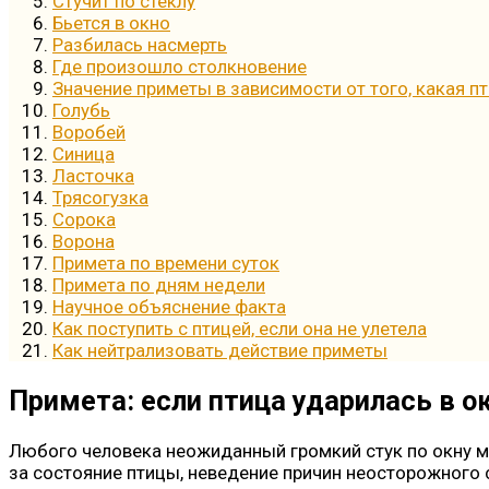
Стучит по стеклу
Бьется в окно
Разбилась насмерть
Где произошло столкновение
Значение приметы в зависимости от того, какая п
Голубь
Воробей
Синица
Ласточка
Трясогузка
Сорока
Ворона
Примета по времени суток
Примета по дням недели
Научное объяснение факта
Как поступить с птицей, если она не улетела
Как нейтрализовать действие приметы
Примета: если птица ударилась в ок
Любого человека неожиданный громкий стук по окну мо
за состояние птицы, неведение причин неосторожного 