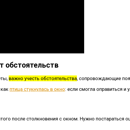
т обстоятельств
еты,
важно учесть обстоятельства
, сопровождающие поя
 как
птица стукнулась в окно
: если смогла оправиться и 
того после столкновения с окном. Нужно постараться о