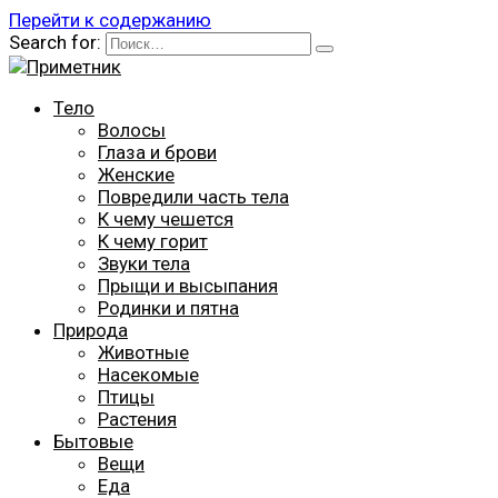
Перейти к содержанию
Search for:
Тело
Волосы
Глаза и брови
Женские
Повредили часть тела
К чему чешется
К чему горит
Звуки тела
Прыщи и высыпания
Родинки и пятна
Природа
Животные
Насекомые
Птицы
Растения
Бытовые
Вещи
Еда