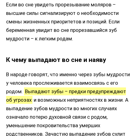
Если во сне увидеть прорезывание моляров –
высшие силы сигнализируют о необходимости
смены жизненных приоритетов и позиций. Если
беременная увидит во сне прорезавшийся зуб
мудрости – к легким родам.
К чему выпадают во сне и наяву
В народе говорят, что именно через зубы мудрости
у человека прослеживается взаимосвязь с его
родом.
Выпадают зубы – предки предупреждают
об угрозах
и возможных неприятностях в жизни. А
выпадение зубов мудрости во многих случаях
означало потерю духовной связи с родом,
уменьшение покровительства умерших
родственников. Зачастую выпадение зубов сулит