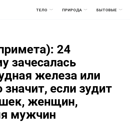
ТЕЛО
ПРИРОДА
БЫТОВЫЕ
примета): 24
му зачесалась
рудная железа или
 значит, если зудит
ушек, женщин,
ля мужчин