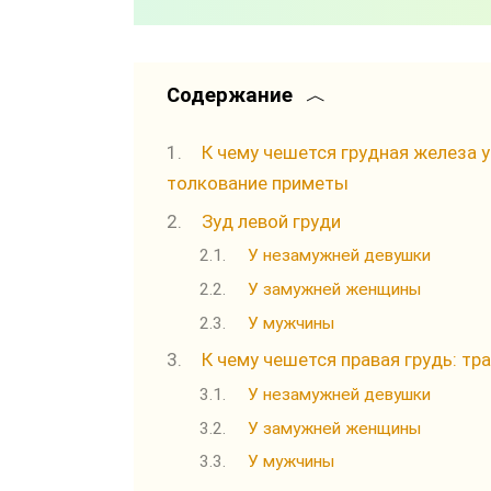
Содержание
К чему чешется грудная железа 
толкование приметы
Зуд левой груди
У незамужней девушки
У замужней женщины
У мужчины
К чему чешется правая грудь: т
У незамужней девушки
У замужней женщины
У мужчины