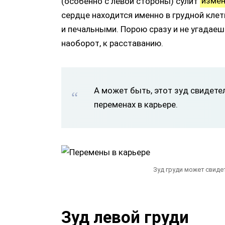
(особенно с левой стороны) сулит
измен
сердце находится именно в грудной клет
и печальными. Порою сразу и не угадаеш
наоборот, к расставанию.
А может быть, этот зуд свидетел
переменах в карьере.
Зуд груди может свиде
Зуд левой груди