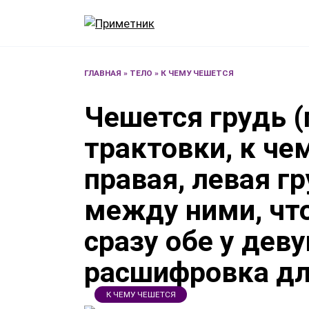
Перейти
к
содержанию
ГЛАВНАЯ
»
ТЕЛО
»
К ЧЕМУ ЧЕШЕТСЯ
Чешется грудь (
трактовки, к че
правая, левая г
между ними, что
сразу обе у дев
расшифровка д
К ЧЕМУ ЧЕШЕТСЯ